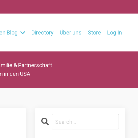
en Blog
Directory
Über uns
Store
Log In
milie & Partnerschaft
n in den USA