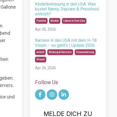
Kinderbetreuung in den USA: Was
 Gallone
kostet Nanny, Daycare & Preschool
wirklich?
Familie
Kinder
Leben In Den Usa
en
Apr 30, 2026
ibend
uer
Karriere in den USA mit dem H-1B
Visum – so geht‘s | Update 2026
Arbeit
Bildung & Karriere
Einwanderung
ichen
Visum
Apr 26, 2026
ngeben.
Follow Us
ervers.
ice
und
MELDE DICH ZU