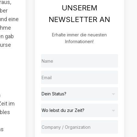
raus,
UNSEREM
eber
NEWSLETTER AN
und eine
nahme
Erhalte immer die neuesten
en gab
Informationen!
kurse
n
Zeit im
bles
as