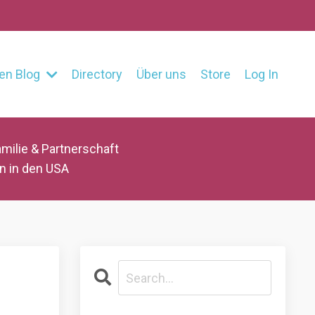
en Blog
Directory
Über uns
Store
Log In
milie & Partnerschaft
n in den USA