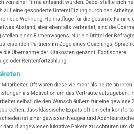
ch von einer Firma entsandt wurden. Dabei stellte sich he
ch auf eine gesonderte Unterstützung durch den Arbeitg
ine neue Wohnung, Heimatflüge für die gesamte Familie 
 etwas Abstand, aber ebenfalls verbreitet, sind die Über
g stellen eines Firmenwagens. Nur ein Drittel der Befragt
usreisenden Partners im Zuge eines Coachings, Sprach
de die Übernahme der Kitakosten genannt. Exotischere
üge oder Rentenfortzahlung.
aketen
Mitarbeiter. Oft waren diese vielmehr als heute an ihren
istungen als Motivation um das Vertraute aufzugeben. I
arbeiter selbst, die den Wunsch äußern für eine gewisse 
esprochen, dass klassische Expats oft ein sehr komforta
erschieden ist einer gewissen Neugier und Abenteursuche
er darauf angewiesen lukrative Pakete zu schnüren um d