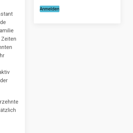
Anmelden
nstant
nde
amilie
 Zeiten
hnten
hr
ktiv
 der
hrzehnte
ätzlich