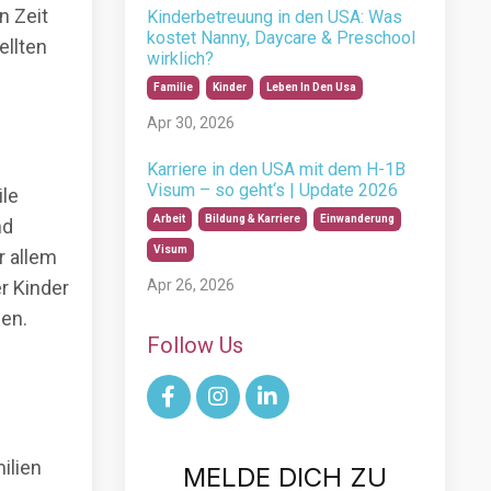
n Zeit
Kinderbetreuung in den USA: Was
kostet Nanny, Daycare & Preschool
ellten
wirklich?
Familie
Kinder
Leben In Den Usa
Apr 30, 2026
Karriere in den USA mit dem H-1B
Visum – so geht‘s | Update 2026
ile
Arbeit
Bildung & Karriere
Einwanderung
nd
Visum
r allem
r Kinder
Apr 26, 2026
hen.
Follow Us
ilien
MELDE DICH ZU